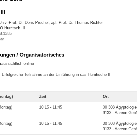
III
niv.-Prof. Dr. Doris Prechel; apl. Prof. Dr. Thomas Richter
 Hurritsch III
48.1385
ar
ungen / Organisatorisches
raussichtlich online
Erfolgreiche Teilnahme an der Einführung in das Hurritische II
entag)
Zeit
Ort
Montag)
10:15 - 11:45
00 308 Ägyptologie
9133 - Aareon-Geb
Montag)
10:15 - 11:45
00 308 Ägyptologie
9133 - Aareon-Geb