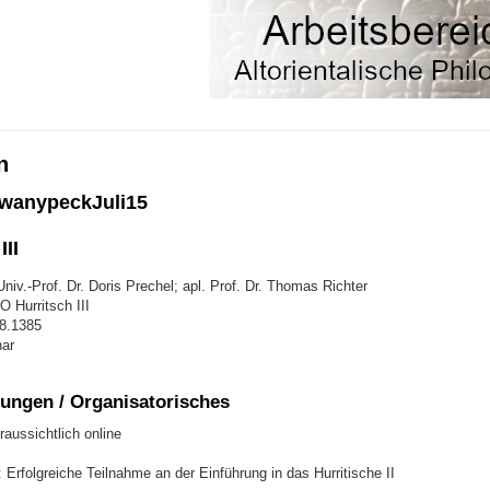
n
wanypeckJuli15
III
niv.-Prof. Dr. Doris Prechel; apl. Prof. Dr. Thomas Richter
 Hurritsch III
48.1385
ar
ungen / Organisatorisches
raussichtlich online
Erfolgreiche Teilnahme an der Einführung in das Hurritische II