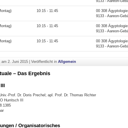
9133 - Aareon-Geb
Montag)
10:15 - 11:45
00 308 Ägyptologie
9133 - Aareon-Geb
Montag)
10:15 - 11:45
00 308 Ägyptologie
9133 - Aareon-Geb
Montag)
10:15 - 11:45
00 308 Ägyptologie
9133 - Aareon-Geb
ht am
2. Juni 2015
|
Veröffentlicht in
Allgemein
tuale – Das Ergebnis
III
niv.-Prof. Dr. Doris Prechel; apl. Prof. Dr. Thomas Richter
 Hurritsch III
48.1385
ar
ungen / Organisatorisches