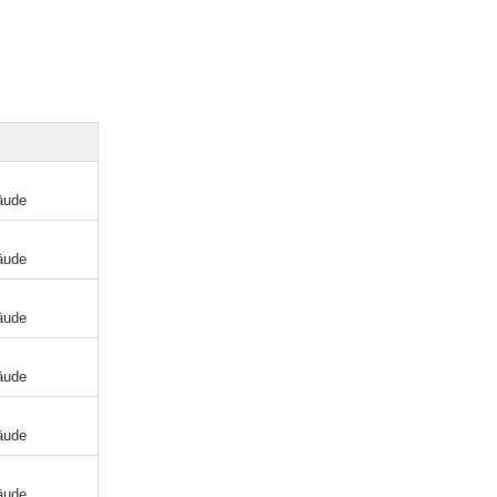
äude
äude
äude
äude
äude
äude