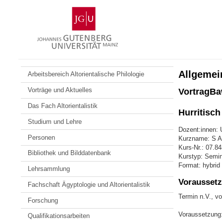
Zum
Johannes
Inhalt
Gutenberg-
springen
Universität
Mainz
Allgemei
Arbeitsbereich Altorientalische Philologie
Vorträge und Aktuelles
VortragBa
Das Fach Altorientalistik
Hurritisch 
Studium und Lehre
Dozent:innen: U
Personen
Kurzname: S AO
Kurs-Nr.: 07.8
Bibliothek und Bilddatenbank
Kurstyp: Semin
Format: hybrid
Lehrsammlung
Voraussetz
Fachschaft Ägyptologie und Altorientalistik
Termin n.V., vo
Forschung
Voraussetzung: 
Qualifikationsarbeiten