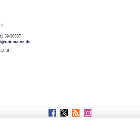
es
131 39-38337
hi@uni-mainz.de
-12 Uhr
Facebook
Twitter
RSS
Instagram