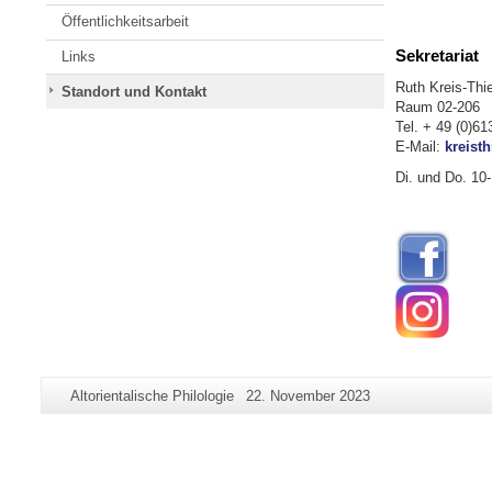
Öffentlichkeitsarbeit
Sekretariat
Links
Ruth Kreis-Thi
Standort und Kontakt
Raum 02-206
Tel. + 49 (0)6
E-Mail:
kreist
Di. und Do. 10
Zusätzliche
Seiten-
Letzte
Altorientalische Philologie
22. November 2023
Informationen
Name:
Aktualisierung:
zu
dieser
Seite