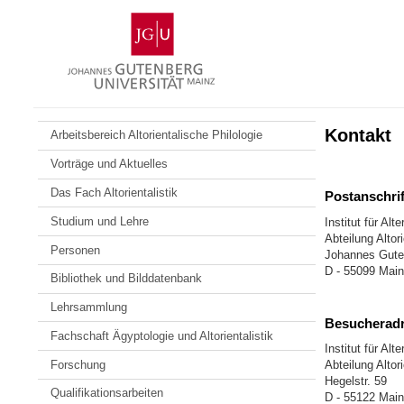
Zum
Johannes
Inhalt
Gutenberg-
springen
Universität
Mainz
Kontakt
Arbeitsbereich Altorientalische Philologie
Vorträge und Aktuelles
Das Fach Altorientalistik
Postanschrif
Studium und Lehre
Institut für Al
Abteilung Altor
Personen
Johannes Guten
D - 55099 Mai
Bibliothek und Bilddatenbank
Lehrsammlung
Besucherad
Fachschaft Ägyptologie und Altorientalistik
Institut für Al
Forschung
Abteilung Altor
Hegelstr. 59
Qualifikationsarbeiten
D - 55122 Mai