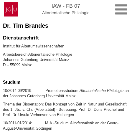
Zum
Johannes
IAW - FB 07
Inhalt
Gutenberg-
Altorientalische Philologie
springen
Universität
Mainz
Dr. Tim Brandes
Dienstanschrift
Institut für Altertumswissenschaften
Arbeitsbereich Altorientalische Philologie
Johannes Gutenberg-Universität Mainz
D – 55099 Mainz
Studium
10/2014-09/2019: Promotionsstudium
Altorientalische Philologie
an
der Johannes Gutenberg-Universität Mainz
Thema der Dissertation: Das Konzept von Zeit in Natur und Gesellschaft
des 1. Jts. v. Chr. (Arbeitstitel) - Betreuung: Prof. Dr. Doris Prechel und
Prof. Dr. Ursula Verhoeven-van Elsbergen
10/2011-01/2014: M.A.-Studium
Altorientalistik
an der Georg-
August-Universität Göttingen