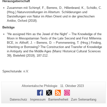
Herausgeberschaft
Zusammen mit Schimpf, F., Berrens, D., Hillenbrand, K., Schidlo, C.
(Hrsg.) Naturvorstellungen im Altertum. Schilderungen und
Darstellungen von Natur im Alten Orient und in der griechischen
Antike, Oxford (2018).
Beiträge
“He assigned Him as the Jewel of the Night” – The Knowledge of the
Moon in Mesopotamian Texts of the Late Second and First Millennia
BCE, in: Althoff, J. – Berrens, D. – Pommerening, T. (Hrsg.) Finding,
Inheriting or Borrowing? The Construction and Transfer of Knowledge
in Antiquity and the Middle Ages (Mainz Historical Cultural Sciences
39), Bielefeld (2019), 187-212.
Sprechstunde: n.V.
Zusätzliche
Seiten-
Letzte
Altorientalische Philologie
11. Oktober 2023
Name:
Aktualisierung:
Informationen
Facebook
Twitter
RSS
Instagram
zu
Datenschutz
Impressum
Barrierefreiheit
Zum Seitenanfang
dieser
Seite