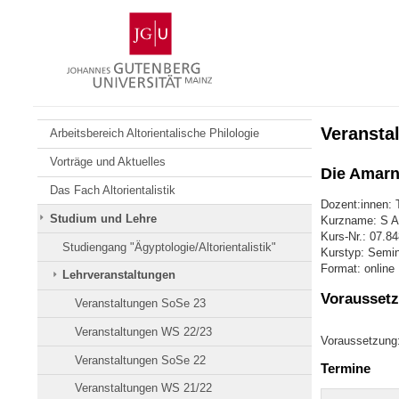
Zum
Johannes
Inhalt
Gutenberg-
springen
Universität
Mainz
Veransta
Arbeitsbereich Altorientalische Philologie
Vorträge und Aktuelles
Die Amarna
Das Fach Altorientalistik
Dozent:innen:
Studium und Lehre
Kurzname: S AO
Kurs-Nr.: 07.8
Studiengang "Ägyptologie/Altorientalistik"
Kurstyp: Semin
Format: online
Lehrveranstaltungen
Voraussetz
Veranstaltungen SoSe 23
Veranstaltungen WS 22/23
Voraussetzung:
Veranstaltungen SoSe 22
Termine
Veranstaltungen WS 21/22