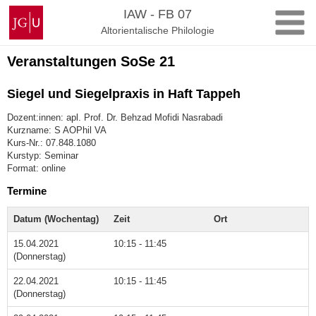
Zum
Johannes
IAW - FB 07
Inhalt
Gutenberg-
Altorientalische Philologie
springen
Universität
Mainz
Veranstaltungen SoSe 21
Siegel und Siegelpraxis in Haft Tappeh
Dozent:innen: apl. Prof. Dr. Behzad Mofidi Nasrabadi
Kurzname: S AOPhil VA
Kurs-Nr.: 07.848.1080
Kurstyp: Seminar
Format: online
Termine
Datum (Wochentag)
Zeit
Ort
15.04.2021
10:15 - 11:45
(Donnerstag)
22.04.2021
10:15 - 11:45
(Donnerstag)